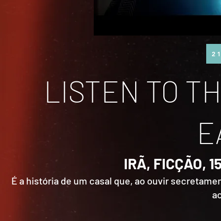
21
LISTEN TO T
E
IRÃ, FICÇÃO, 1
É a história de um casal que, ao ouvir secretame
a