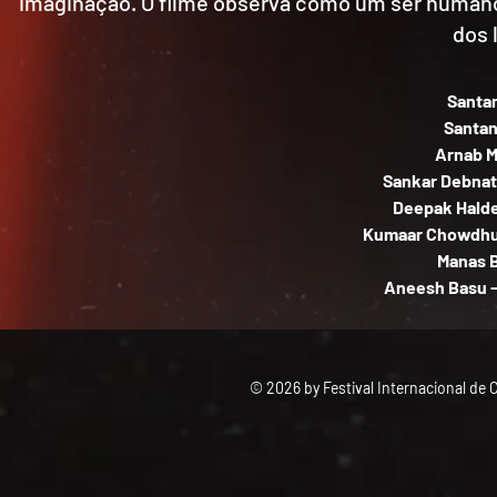
imaginação. O filme observa como um ser humano
dos 
Santan
Santan
Arnab M
Sankar Debnath
Deepak Halder
Kumaar Chowdhur
Manas B
Aneesh Basu -
© 2026 by Festival Internacional de 