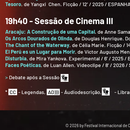
Tesoro
, de Yangxi Chen. Ficção / 12' / 2025 / ESPANH
19h40 - Sessão de Cinema III
Aracaju: A Construção de uma Capital
, de Anne Samar
Os Arcos Dourados de Olinda
,
de Douglas Henrique. Do
The Chant of the Waterway
, de Célia Marie. Ficção / 
El Perú es un Lugar para Morir
​,
de Víctor Augusto Mend
Disturbia
, de Mira Yankova. Experimental / 6' / 2025 
Faces Poéticas
​,
de Luan Allen. Videoclipe / 8' / 2026 /
>
Debate após a Sessão
*
CC
- Legendas,
AD)))
- Áudiodescrição, - Libra
© 2026 by Festival Internacional de 