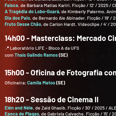
Faísca
, de Bárbara Matias Kariri. Ficção / 12' / 2025 / C
A Tragédia do Lobo-Guará
​,
de Kimberly Palermo. Anima
Dia dos Pais
, de Bernardo Ale Abinader. Ficção / 19' / 
Fruto Desse Chão
​,
de Carlon Hardt. Videoclipe / 4' / 2
14h00 - Masterclass: Mercado Ci
Laboratório LIFE - Bloco A da UFS
📍
com
Thaís Galindo Ramos
(SE)
15h00 - Oficina de Fotografia co
Oficineira:
Camila Matos
(SE)
18h20 - Sessão de Cinema II
Elén and Nèle
, de Zaid Ghasib. Ficção / 30' / 2025 /
Epoca de Plagas
,
de Gabriela Calvache. Ficção / 15' /