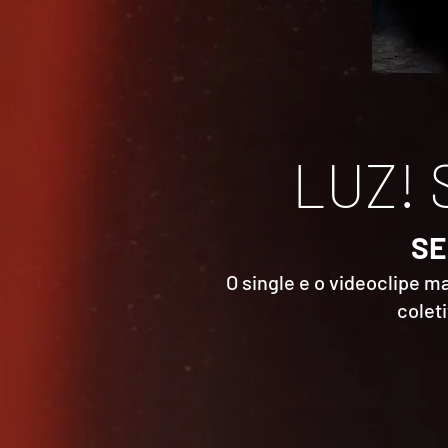
LUZ!
SE
O single e o videoclipe m
colet